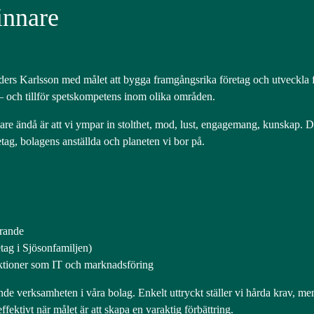
vinnare
s Karlsson med målet att bygga framgångsrika företag och utveckla fas
 och tillför spetskompetens inom olika områden.
are ändå är att vi ympar in stolthet, mod, lust, engagemang, kunskap. De
tag, bolagens anställda och planeten vi bor på.
örande
tag i Sjösonfamiljen)
ktioner som IT och marknadsföring
pande verksamheten i våra bolag. Enkelt uttryckt ställer vi hårda krav, m
ffektivt när målet är att skapa en varaktig förbättring.