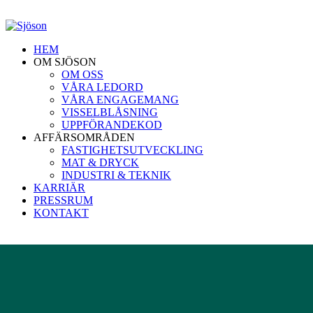
HEM
OM SJÖSON
OM OSS
VÅRA LEDORD
VÅRA ENGAGEMANG
VISSELBLÅSNING
UPPFÖRANDEKOD
AFFÄRSOMRÅDEN
FASTIGHETSUTVECKLING
MAT & DRYCK
INDUSTRI & TEKNIK
KARRIÄR
PRESSRUM
KONTAKT