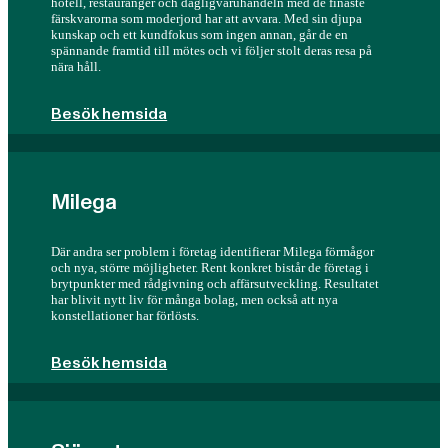
hotell, restauranger och dagligvaruhandeln med de finaste
färskvarorna som moderjord har att avvara. Med sin djupa
kunskap och ett kundfokus som ingen annan, går de en
spännande framtid till mötes och vi följer stolt deras resa på
nära håll.
Besök hemsida
Milega
Där andra ser problem i företag identifierar Milega förmågor
och nya, större möjligheter. Rent konkret bistår de företag i
brytpunkter med rådgivning och affärsutveckling. Resultatet
har blivit nytt liv för många bolag, men också att nya
konstellationer har förlösts.
Besök hemsida