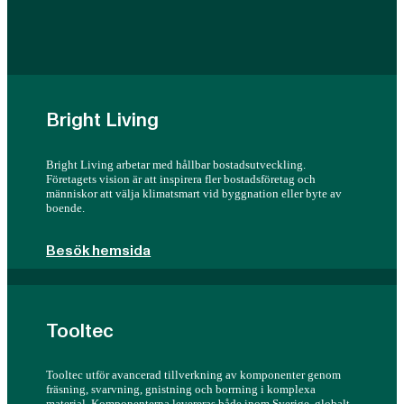
Bright Living
Bright Living arbetar med hållbar bostadsutveckling.
Företagets vision är att inspirera fler bostadsföretag och
människor att välja klimatsmart vid byggnation eller byte av
boende.
Besök hemsida
Tooltec
Tooltec utför avancerad tillverkning av komponenter genom
fräsning, svarvning, gnistning och borrning i komplexa
material. Komponenterna levereras både inom Sverige, globalt