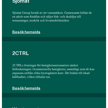
Sjömat
Sjömat Group består av tre varumärken. Gemensamt bildar de
en aktör som förädlar och säljer fisk- och skaldjur till
restauranger, storkök och livsmedelsbutiker.
Besök hemsida
2CTRL
2CTRLs lösningar för fastighetsautomation sänker
förbrukningen i kommersiella fastigheter, samtidigt som de kan
anpassas utifrån olika hyresgästers krav. Det bidrar till ökad
hållbarhet, vilket tilltalar oss.
Besök hemsida